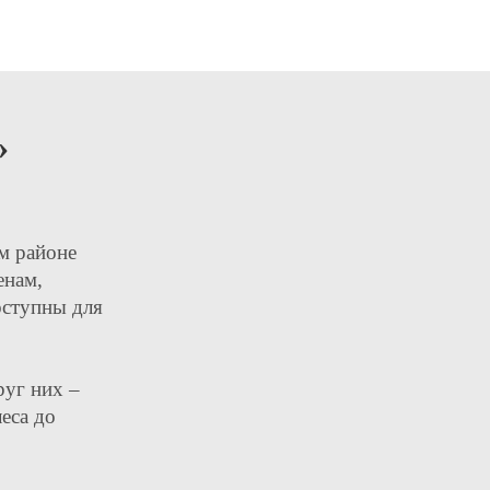
»
м районе
енам,
оступны для
руг них –
еса до