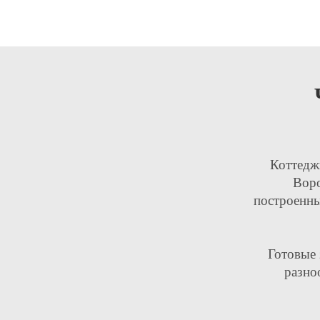
Коттедж
Воро
построенны
Готовые 
разно