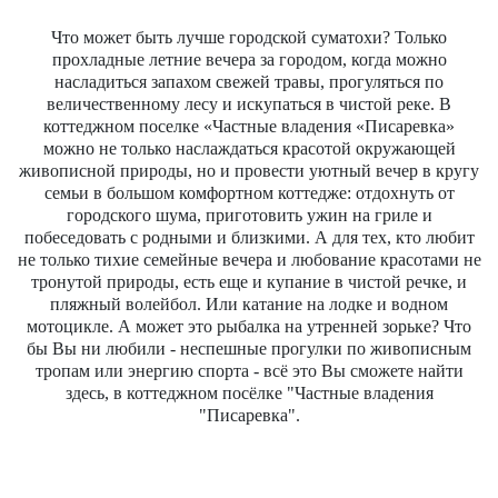
Что может быть лучше городской суматохи? Только
прохладные летние вечера за городом, когда можно
насладиться запахом свежей травы, прогуляться по
величественному лесу и искупаться в чистой реке. В
коттеджном поселке «Частные владения «Писаревка»
можно не только наслаждаться красотой окружающей
живописной природы, но и провести уютный вечер в кругу
семьи в большом комфортном коттедже: отдохнуть от
городского шума, приготовить ужин на гриле и
побеседовать с родными и близкими. А для тех, кто любит
не только тихие семейные вечера и любование красотами не
тронутой природы, есть еще и купание в чистой речке, и
пляжный волейбол. Или катание на лодке и водном
мотоцикле. А может это рыбалка на утренней зорьке? Что
бы Вы ни любили - неспешные прогулки по живописным
тропам или энергию спорта - всё это Вы сможете найти
здесь, в коттеджном посёлке "Частные владения
"Писаревка".