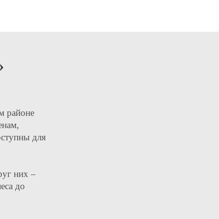
»
м районе
енам,
оступны для
руг них –
еса до