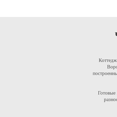
Коттедж
Воро
построенны
Готовые 
разно