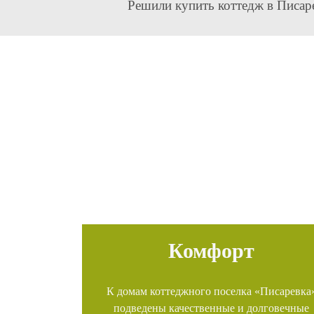
Решили купить коттедж в Писар
Комфорт
К домам коттеджного поселка «Писаревка
подведены качественные и долговечные