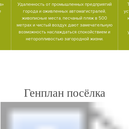
а»
Удаленность от промышленных предприятий
е
города и оживленных автомагистралей,
ус
живописные места, песчаный пляж в 500
метрах и чистый воздух дают замечательную
возможность наслаждаться спокойствием и
неторопливостью загородной жизни.
Генплан посёлка