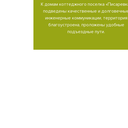
К домам коттеджного поселка «Писаревк
подведены качественные и долговечны
инженерные коммуникации, территория
благоустроена, проложены удобные
подъездные пути.