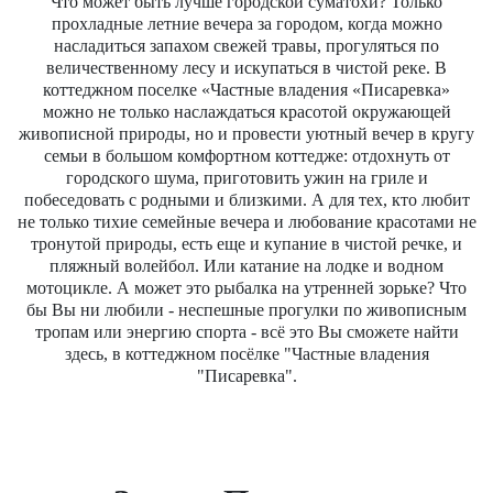
Что может быть лучше городской суматохи? Только
прохладные летние вечера за городом, когда можно
насладиться запахом свежей травы, прогуляться по
величественному лесу и искупаться в чистой реке. В
коттеджном поселке «Частные владения «Писаревка»
можно не только наслаждаться красотой окружающей
живописной природы, но и провести уютный вечер в кругу
семьи в большом комфортном коттедже: отдохнуть от
городского шума, приготовить ужин на гриле и
побеседовать с родными и близкими. А для тех, кто любит
не только тихие семейные вечера и любование красотами не
тронутой природы, есть еще и купание в чистой речке, и
пляжный волейбол. Или катание на лодке и водном
мотоцикле. А может это рыбалка на утренней зорьке? Что
бы Вы ни любили - неспешные прогулки по живописным
тропам или энергию спорта - всё это Вы сможете найти
здесь, в коттеджном посёлке "Частные владения
"Писаревка".