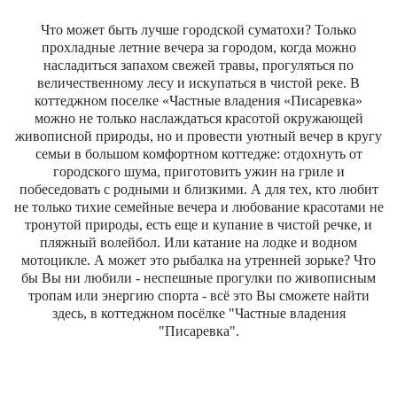
Что может быть лучше городской суматохи? Только
прохладные летние вечера за городом, когда можно
насладиться запахом свежей травы, прогуляться по
величественному лесу и искупаться в чистой реке. В
коттеджном поселке «Частные владения «Писаревка»
можно не только наслаждаться красотой окружающей
живописной природы, но и провести уютный вечер в кругу
семьи в большом комфортном коттедже: отдохнуть от
городского шума, приготовить ужин на гриле и
побеседовать с родными и близкими. А для тех, кто любит
не только тихие семейные вечера и любование красотами не
тронутой природы, есть еще и купание в чистой речке, и
пляжный волейбол. Или катание на лодке и водном
мотоцикле. А может это рыбалка на утренней зорьке? Что
бы Вы ни любили - неспешные прогулки по живописным
тропам или энергию спорта - всё это Вы сможете найти
здесь, в коттеджном посёлке "Частные владения
"Писаревка".