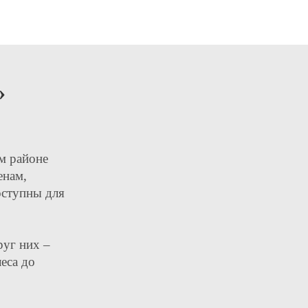
»
м районе
енам,
оступны для
руг них –
еса до