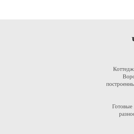
Коттедж
Воро
построенны
Готовые 
разно