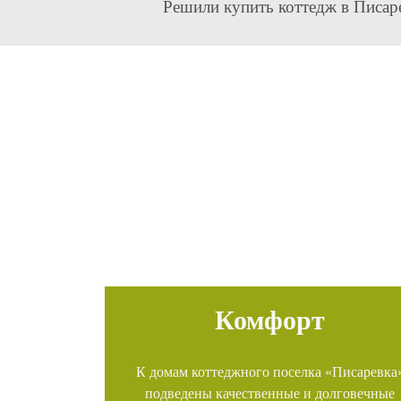
Решили купить коттедж в Писар
Комфорт
К домам коттеджного поселка «Писаревка
подведены качественные и долговечные