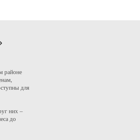
»
м районе
енам,
оступны для
руг них –
еса до