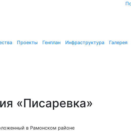
П
ества
Проекты
Генплан
Инфраструктура
Галерея
ия «Писаревка»
оложенный в Рамонском районе