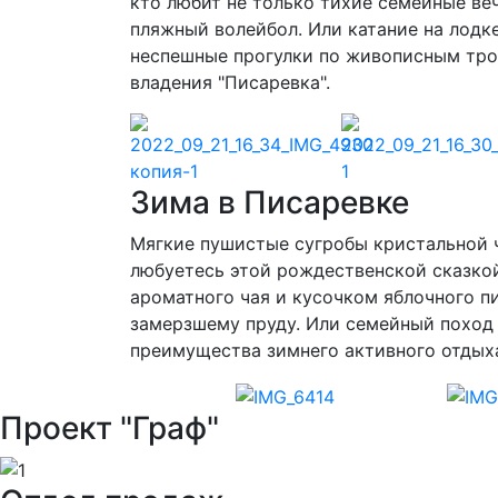
кто любит не только тихие семейные веч
пляжный волейбол. Или катание на лодк
неспешные прогулки по живописным троп
владения "Писаревка".
Зима в Писаревке
Мягкие пушистые сугробы кристальной 
любуетесь этой рождественской сказкой
ароматного чая и кусочком яблочного пи
замерзшему пруду. Или семейный поход 
преимущества зимнего активного отдыха
Проект "Граф"