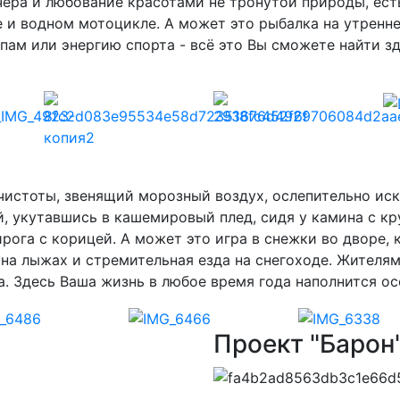
ера и любование красотами не тронутой природы, есть
е и водном мотоцикле. А может это рыбалка на утренне
ам или энергию спорта - всё это Вы сможете найти зд
чистоты, звенящий морозный воздух, ослепительно иск
, укутавшись в кашемировый плед, сидя у камина с к
рога с корицей. А может это игра в снежки во дворе, к
на лыжах и стремительная езда на снегоходе. Жителя
. Здесь Ваша жизнь в любое время года наполнится о
Проект "Барон