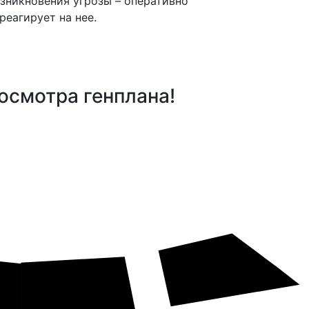
зникновения угрозы – оперативно
реагирует на нее.
осмотра генплана!