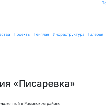
П
ества
Проекты
Генплан
Инфраструктура
Галерея
ия «Писаревка»
оложенный в Рамонском районе