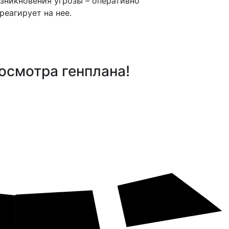
зникновения угрозы – оперативно
реагирует на нее.
осмотра генплана!